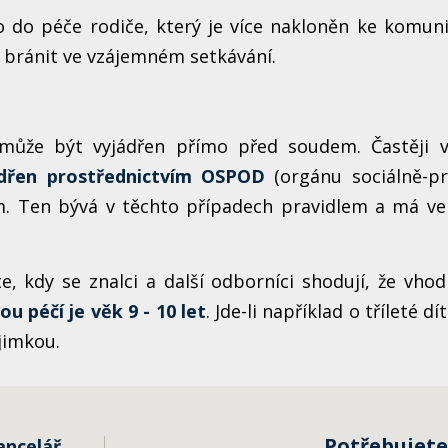
o do péče rodiče, který je více nakloněn ke komuni
bránit ve vzájemném setkávání.
může být vyjádřen přímo před soudem. Častěji v
ádřen prostřednictvím OSPOD
(orgánu sociálně-pr
m. Ten bývá v těchto případech pravidlem a má ve
e, kdy se znalci a další odborníci shodují, že vho
u péčí je věk 9 - 10 let
. Jde-li například o tříleté dít
jimkou.
Potřebujete
ancelář