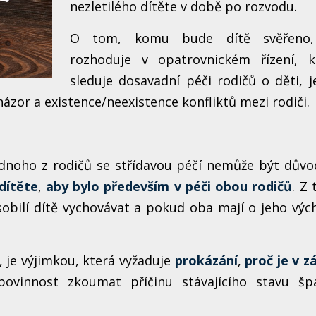
nezletilého dítěte v době po rozvodu.
O tom, komu bude dítě svěřeno,
rozhoduje v opatrovnickém řízení, k
sleduje dosavadní péči rodičů o děti, je
 názor a existence/neexistence konfliktů mezi rodiči.
ednoho z rodičů se střídavou péčí nemůže být dův
dítěte
,
aby bylo především v péči obou rodičů
. Z
sobilí dítě vychovávat a pokud oba mají o jeho výc
e, je výjimkou, která vyžaduje
prokázání
,
proč je v z
povinnost zkoumat příčinu stávajícího stavu šp