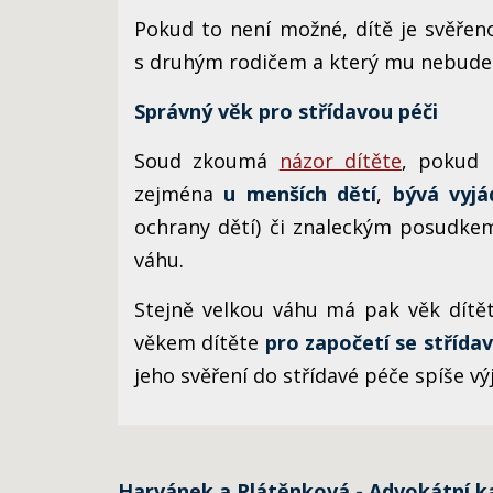
Pokud to není možné, dítě je svěřen
s druhým rodičem a který mu nebude 
Správný věk pro střídavou péči
Soud zkoumá
názor dítěte
, pokud 
zejména
u menších dětí
,
bývá vyj
ochrany dětí) či znaleckým posudke
váhu.
Stejně velkou váhu má pak věk dítět
věkem dítěte
pro započetí se střídavo
jeho svěření do střídavé péče spíše vý
Harvánek a Plátěnková - Advokátní k