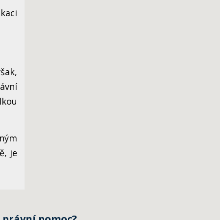
kaci
šak,
ávní
lkou
dným
ě, je
 právní pomoc?