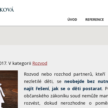
ÚVOD
REFERENCE
017. V kategorii
Rozvod
Rozvod nebo rozchod partnerů, kteří 
nezletilé děti, se
neobejde bez nutn
najít řešení
,
jak se o děti postarat
. 
občanského zákoníku soud nemůže man
rozvést, dokud nerozhodne o pomě