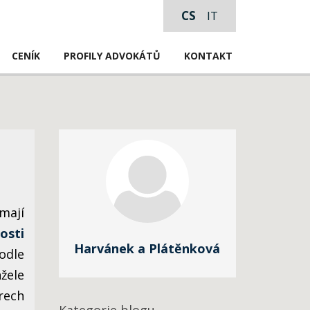
CS
IT
CENÍK
PROFILY ADVOKÁTŮ
KONTAKT
mají
osti
Harvánek a Plátěnková
Podle
žele
rech