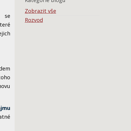
Kategorie blogu
Zobrazit vše
 se
Rozvod
teré
jich
odem
 toho
hovu
ájmu
atné