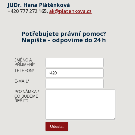
JUDr. Hana Plátěnková
+420 777 272 165,
ak@platenkova.cz
Potřebujete právní pomoc?
Napište – odpovíme do 24 h
JMÉNO A
PŘÍJMENÍ
*
TELEFON
*
E-MAIL
*
POZNÁMKA /
CO BUDEME
ŘEŠIT?